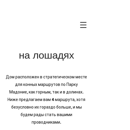
Petralia Soprana › T
+39 338 478 05 70
на лошадях
Дом расположен в стратегическом месте
для конных маршрутов по Парку
Мадоние, как горным, так и в долинах.
Ниже предлагаем вам 4 маршрута, хотя
безусловно их гораздо больше, и мы
будем рады стать вашими
проводниками.