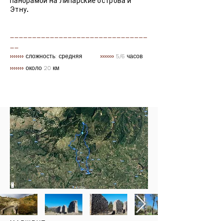
панорамой на Липарские острова и
Этну.
_______________________________
__
›››››››
сложность: средняя
›››››››
5/6 часов
›››››››
около 20 км