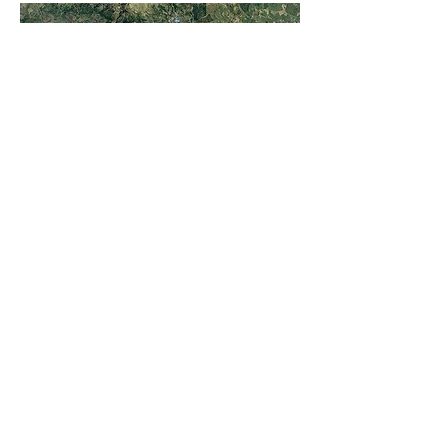
МАРШРУТ 4
Масляная Мадонна
Маршрут проходит рядом с туфовыми
пещерами, некогда обитаемыми, и
приводит вас к Монастырю Масляной
Мадонны, имя которому дал
расположенный рядом источник с
выходом на поверхность сернистой
нефти. Вода из него используется для
лечения кожных проблем.
_______________________________