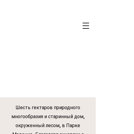
Petralia Soprana › T
+39 338 478 05 70
dell'ospitalità e del vivere sostenibile
Шесть гектаров природного
многообразия и старинный дом,
окруженный лесом, в Парке